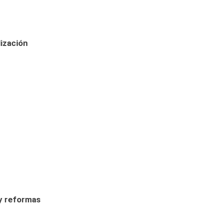
lización
 y reformas