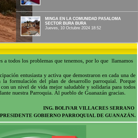
MINGA EN LA COMUNIDAD PASALOMA
SECTOR BURA BURA
Jueves, 10 Octubre 2024 18:52
SE REALIZO AGASAJO NAVIDEÑO EN MI
PARROQUIA GUANAZAN
Martes, 30 Enero 2024 22:19
es a todos los problemas que tenemos, por lo que llamamos
ipación entusiasta y activa que demostraron en cada una de
a la formulación del plan de desarrollo parroquial. Porque
INAUGURACION DEL NUEVO TECHO DE LA
IGLESIA CENTRAL DE GUANAZAN
 con un nivel de vida mejor saludable y solidaria para todos
Martes, 30 Enero 2024 22:14
elante nuestra Parroquia. Al pueblo de Guanazán gracias.
ING. BOLIVAR VILLACRES SERRANO
SE REALIZO LA MINGA DE LIMPIEZA DE
PRESIDENTE GOBIERNO PARROQUIAL DE GUANAZÁN.
MALEZA DE LA VIA
Martes, 30 Enero 2024 22:12