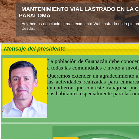
MANTENIMIENTO VIAL LASTRADO EN LA 
PASALOMA
Hoy hemos concluido el mantenimiento Vial Lastrado en la pint
Desde...
Mensaje del presidente
La población de Guanazán debe conocer q
a todas las comunidades e invito a invo
Queremos extender un agradecimiento al 
las actividades realizadas para enmarc
entendieron que con este trabajo se pued
sus habitantes especialmente para las nu