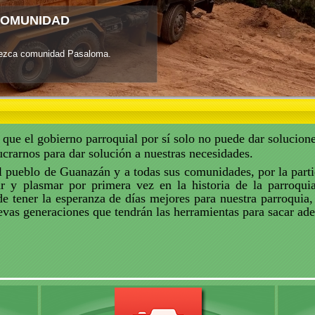
COMUNIDAD
orezca comunidad Pasaloma.
ue el gobierno parroquial por sí solo no puede dar solucion
lucrarnos para
dar solución a nuestras necesidades.
pueblo de Guanazán y a todas sus comunidades, por la partic
ar y plasmar por primera vez en la historia de la parroqui
e tener la esperanza de días mejores para nuestra parroquia,
evas generaciones que tendrán las herramientas para sacar ad